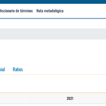
Pasar
al
Diccionario de términos
Nota metodológica
contenido
principal
ial
Ratios
2021