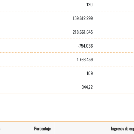
120
159.612.299
218.661.645
-754.036
1.766.459
109
344,72
o
Porcentaje
Ingresos de exp