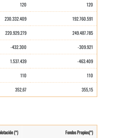
120
120
230.332.409
192.760.591
220.929.279
249.487.785
-432.300
-309.921
1.537.439
-463.409
110
110
352,67
355,15
lotación (*)
Fondos Propios(*)