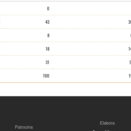
0
0
2
43
3
0
8
1
18
1
7
31
0
100
1
Elabora
Patrocina