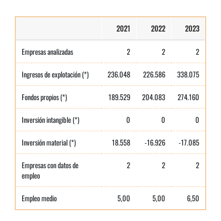
2021
2022
2023
Empresas analizadas
2
2
2
Ingresos de explotación (*)
236.048
226.586
338.075
Fondos propios (*)
189.529
204.083
274.160
Inversión intangible (*)
0
0
0
Inversión material (*)
18.558
-16.926
-17.085
Empresas con datos de
2
2
2
empleo
Empleo medio
5,00
5,00
6,50