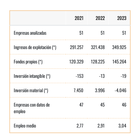
2021
2022
2023
Empresas analizadas
51
51
51
Ingresos de explotación (*)
291.257
321.438
349.925
Fondos propios (*)
120.329
128.225
145.264
Inversión intangible (*)
-153
-13
-19
Inversión material (*)
7.450
3.996
-4.046
Empresas con datos de
47
45
46
empleo
Empleo medio
2,77
2,91
3,04