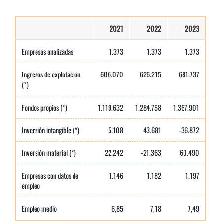
2021
2022
2023
Empresas analizadas
1.373
1.373
1.373
Ingresos de explotación
606.070
626.215
681.737
(*)
Fondos propios (*)
1.119.632
1.284.758
1.367.901
Inversión intangible (*)
5.108
43.681
-36.872
Inversión material (*)
22.242
-21.363
60.490
Empresas con datos de
1.146
1.182
1.197
empleo
Empleo medio
6,85
7,18
7,49