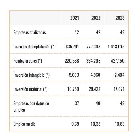
2021
2022
2023
Empresas analizadas
42
42
42
Ingresos de explotación (*)
635.791
772.308
1.018.015
Fondos propios (*)
220.588
334.206
427.150
Inversión intangible (*)
-5.603
4.960
2.404
Inversión material (*)
10.759
28.422
17.071
Empresas con datos de
37
40
42
empleo
Empleo medio
9,68
10,38
10,83